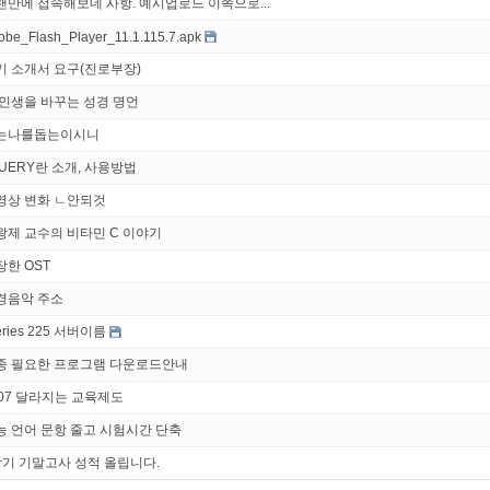
랜만에 접속해보네 사항. 예시업로드 이쪽으로...
obe_Flash_Player_11.1.115.7.apk
기 소개서 요구(진로부장)
 인생을 바꾸는 성경 명언
는나를돕는이시니
QUERY란 소개, 사용방법
영상 변화 ㄴ안되것
왕제 교수의 비타민 C 이야기
장한 OST
경음악 주소
eries 225 서버이름
종 필요한 프로그램 다운로드안내
007 달라지는 교육제도
능 언어 문항 줄고 시험시간 단축
학기 기말고사 성적 올립니다.