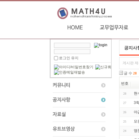
공지사
로그인 유지
게시판 제
글 수
28
번호
현
28
3
27
야
26
모
25
영
24