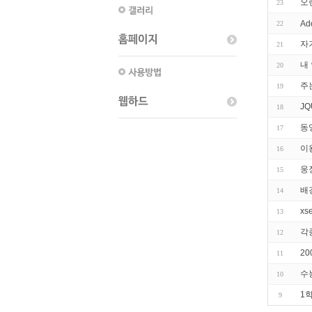
오
23
Ad
22
자
21
내
20
주
19
J
18
동
17
이
16
웅
15
배
14
xs
13
각
12
2
11
수
10
1
9