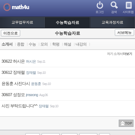
/* * 상단메뉴 기본설정: * - 'M' : 메인메뉴 사용 * - 그 외 : 선택 메뉴 사용 * 항상 선택된
메뉴 그룹의 1차 메뉴 전체를 상단 메뉴로 사용한다. */
로그인
검색
사이트맵
교무업무자료
수능학습자료
교육과정자료
서브메뉴
수능학습자료
이전으로
소개서
종합
수능
모의
학평
해설
내강의
자기 소개서
더보기
30622 허시은
허시은
Sep.11
30612 장재렬
장재렬
Sep.10
윤동훈 사진다시
윤동훈
Sep.10
30607 성정모
jmseong
Aug.06
사진 부탁드립니다^^
장재렬
Sep.10
TOP